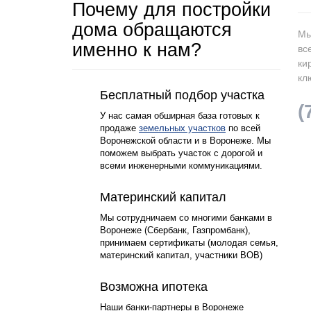
Почему для постройки
дома обращаются
Мы
именно к нам?
вс
ки
кл
1
Бесплатный подбор участка
(
У нас самая обширная база готовых к
продаже
земельных участков
по всей
Воронежской области и в Воронеже. Мы
поможем выбрать участок с дорогой и
всеми инженерными коммуникациями.
2
Материнский капитал
Мы сотрудничаем со многими банками в
Воронеже (Сбербанк, Газпромбанк),
принимаем сертификаты (молодая семья,
материнский капитал, участники ВОВ)
3
Возможна ипотека
Наши банки-партнеры в Воронеже