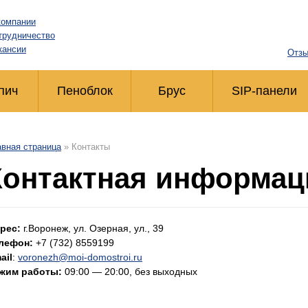
компании
трудничество
кансии
Отзы
пич
Пеноблок
Брус
SIP-панели
авная страница
»
Контакты
Контактная информац
рес:
г.Воронеж, ул. Озерная, ул., 39
лефон:
+7 (732) 8559199
ail
:
voronezh@moi-domostroi.ru
жим работы:
09:00 — 20:00, без выходных