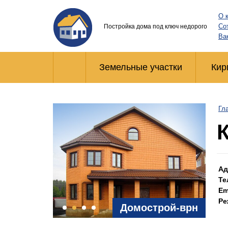
О 
Со
Постройка дома под ключ недорого
Ва
Земельные участки
Кир
Гл
Ад
Те
Em
Ре
Домострой-врн